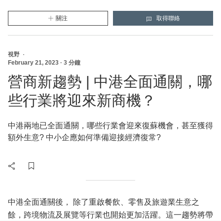
關注
取得聯絡
HSBC
(新的視窗將會打開)
HSBC
(將打開一個新的模態視窗)
視野
·
February 21, 2023
·
3 分鐘
營商新趨勢 | 中港全面通關，哪
些行業將迎來新商機？
中港兩地已全面通關，哪些行業會迎來復蘇機會，甚至獲得
額外生意? 中小企應如何準備迎接經濟復常?
中港全面通關後， 除了重啟餐飲、零售及旅遊業生意之
餘，跨境物流及展覽等行業也開始更加活躍。這一趨勢將帶