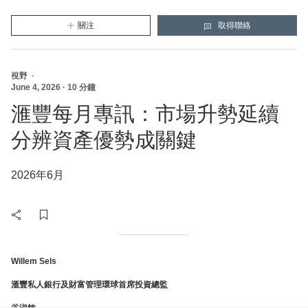
關注
取得聯絡
HSBC
(新的視窗將會打開)
HSBC
(將打開一個新的模態視窗)
視野
·
June 4, 2026
·
10 分鐘
滙豐每月專訊：市場升勢延續
分辨資產優勢成關鍵
2026年6月
Willem Sels
滙豐私人銀行及財富管理環球首席投資總監
谷淑敏