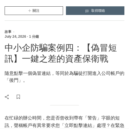
關注
取得聯絡
HSBC
(新的視窗將會打開)
HSBC
(將打開一個新的模態視窗)
故事
·
July 24, 2026
·
1 分鐘
中小企防騙案例四：【偽冒短
訊】一鍵之差的資產保衛戰
隨意點擊一個偽冒連結，等同於為騙徒打開進入公司帳戶的
「後門」。
在忙碌的辦公時間，您是否曾收到帶有「警告」字眼的短
訊，聲稱帳戶有異常要求您「立即點擊連結」處理？在緊急