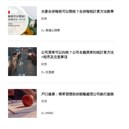
夫妻合併報稅可以慳稅？合併報稅計算方法教學
財務
By
商場心理學
公司買車可以扣稅？公司名義買車扣稅計算方法
+程序及注意事項
財務
By
生意經
戶口健康：簡單習慣助你順暢處理公司銀行服務
TERPRISE VOICE 商脈先機》
將會打開)
nior Contributor
管理
By
HSBC