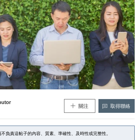
utor
關注
取得聯絡
《THE EN
(新的視窗
黃麗芳博士 Dr. Yvonne Wong, Se
(將打開一個新的模態視窗)
概不負責這帖子的內容、質素、準確性、及時性或完整性。