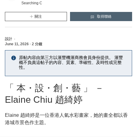
Searching C
關注
取得聯絡
Searching C
(新的視窗將會打開)
Searching C
(將打開一個新的模態視窗)
設計
·
June 11, 2026
·
2 分鐘
原帖內容由第三方以滙豐機滙商務會員身份提供。 滙豐
概不負責這帖子的內容、質素、準確性、及時性或完整
性。
「 本・設・創・藝 」 －
Elaine Chiu 趙綺婷
Elaine 趙綺婷是一位香港人氣水彩畫家，她的畫全都以香
港城市景色作主題。