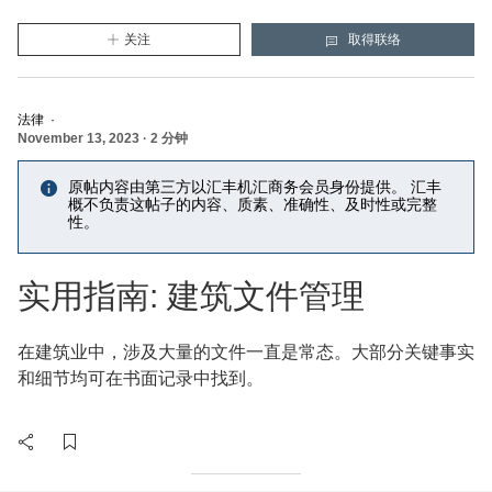
关注
取得联络
Halim Hong & Quek
(新的窗口将会打开)
Halim Hong & Quek
(将打开一个新的模态窗口)
法律
·
November 13, 2023
·
2 分钟
原帖内容由第三方以汇丰机汇商务会员身份提供。 汇丰
概不负责这帖子的内容、质素、准确性、及时性或完整
性。
实用指南: 建筑文件管理
在建筑业中，涉及大量的文件一直是常态。大部分关键事实
和细节均可在书面记录中找到。